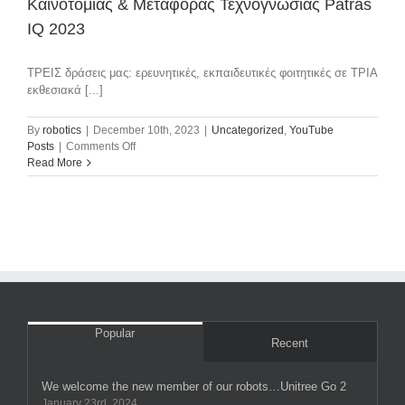
Καινοτομίας & Μεταφοράς Τεχνογνωσίας Patras
IQ 2023
ΤΡΕΙΣ δράσεις μας: ερευνητικές, εκπαιδευτικές φοιτητικές σε ΤΡΙΑ
εκθεσιακά [...]
By
robotics
|
December 10th, 2023
|
Uncategorized
,
YouTube
on
Posts
|
Comments Off
Συμμετοχή
Read More
των
Ομάδων
μας
στην
Έκθεση
Καινοτομίας
&
Μεταφοράς
Τεχνογνωσίας
Patras
Popular
IQ
Recent
2023
We welcome the new member of our robots…Unitree Go 2
January 23rd, 2024